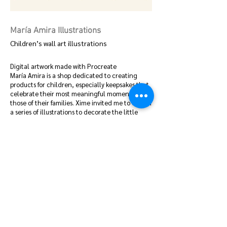
María Amira Illustrations
Children’s wall art illustrations
Digital artwork made with Procreate
María Amira is a shop dedicated to creating
products for children, especially keepsakes that
celebrate their most meaningful moments and
those of their families. Xime invited me to design
a series of illustrations to decorate the little
ones’ rooms. That’s how these pieces came to
life — filled with tenderness and meaning.
Español
Ilustraciones digitales realizadas en Procreate.
María Amira es una tienda dedicada a crear
productos para niños, especialmente recuerdos
que celebran los momentos más importantes
para ellos y sus familias. Xime me invitó a diseñar
una serie de ilustraciones pensadas para
decorar las habitaciones de los más pequeñitos.