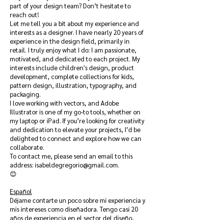
part of your design team? Don’t hesitate to
reach out!
Let me tell you a bit about my experience and
interests as a designer. I have nearly 20 years of
experience in the design field, primarily in
retail. I truly enjoy what I do: I am passionate,
motivated, and dedicated to each project. My
interests include children's design, product
development, complete collections for kids,
pattern design, illustration, typography, and
packaging.
I love working with vectors, and Adobe
Illustrator is one of my go-to tools, whether on
my laptop or iPad. If you’re looking for creativity
and dedication to elevate your projects, I’d be
delighted to connect and explore how we can
collaborate.
To contact me, please send an email to this
address:
isabeldegregorio@gmail.com
.
😊
Español
Déjame contarte un poco sobre mi experiencia y
mis intereses como diseñadora. Tengo casi 20
años de experiencia en el sector del diseño,