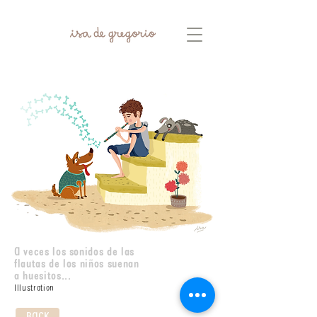
A veces los sonidos de las
flautas de los niños suenan
a huesitos...
Illustration
BACK